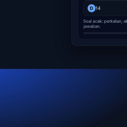
D
14
Soal acak: perkalian, a
jawaban.