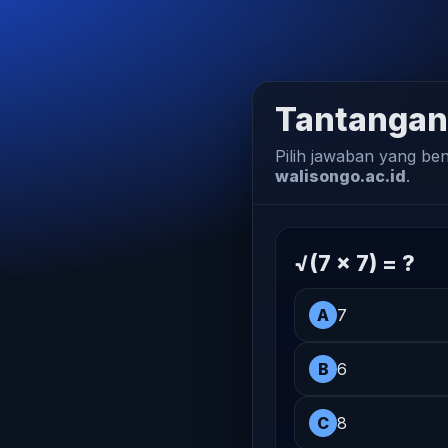
Tantangan
Pilih jawaban yang be
walisongo.ac.id
.
√(7 × 7) = ?
A
7
B
6
C
8